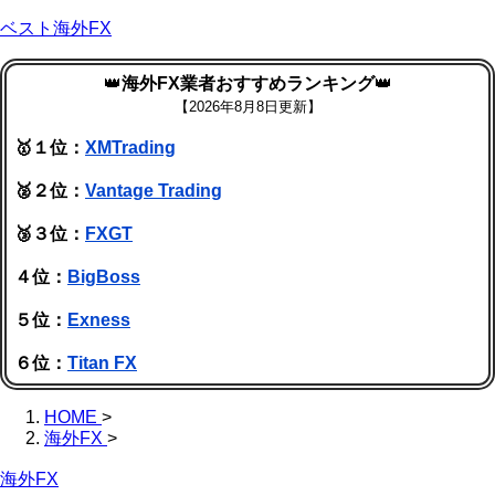
ベスト海外FX
👑
海外FX業者おすすめランキング
👑
【
2026年8月8日更新】
🥇１位：
XMTrading
🥈２位：
Vantage Trading
🥉３位：
FXGT
４位：
BigBoss
５位：
Exness
６位：
Titan FX
HOME
>
海外FX
>
海外FX