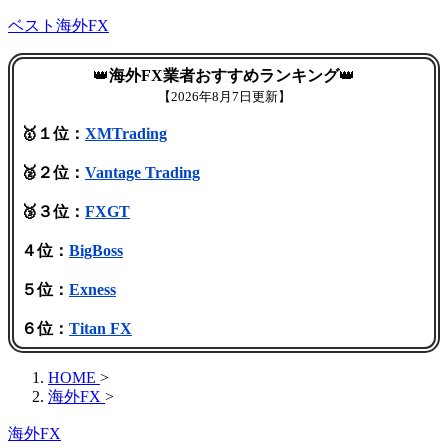
ベスト海外FX
👑
海外FX業者おすすめランキング
👑
【
2026年8月7日更新】
🥇１位：
XMTrading
🥈２位：
Vantage Trading
🥉３位：
FXGT
４位：
BigBoss
５位：
Exness
６位：
Titan FX
HOME
>
海外FX
>
海外FX