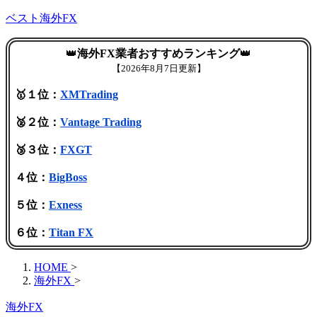
ベスト海外FX
👑
海外FX業者おすすめランキング
👑
【
2026年8月7日更新】
🥇１位：
XMTrading
🥈２位：
Vantage Trading
🥉３位：
FXGT
４位：
BigBoss
５位：
Exness
６位：
Titan FX
HOME
>
海外FX
>
海外FX