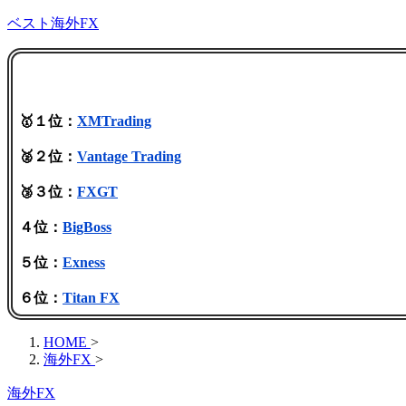
ベスト海外FX
🥇１位：
XMTrading
🥈２位：
Vantage Trading
🥉３位：
FXGT
４位：
BigBoss
５位：
Exness
６位：
Titan FX
HOME
>
海外FX
>
海外FX