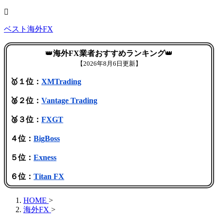
ベスト海外FX
👑
海外FX業者おすすめランキング
👑
【
2026年8月6日更新】
🥇１位：
XMTrading
🥈２位：
Vantage Trading
🥉３位：
FXGT
４位：
BigBoss
５位：
Exness
６位：
Titan FX
HOME
>
海外FX
>