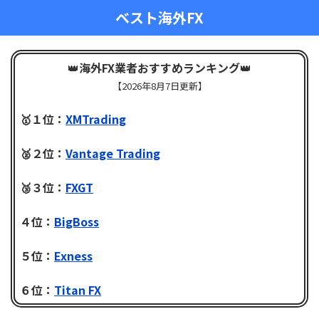
ベスト海外FX
👑
海外FX業者おすすめランキング
👑
【
2026年8月7日更新】
🥇１位：
XMTrading
🥈２位：
Vantage Trading
🥉３位：
FXGT
４位：
BigBoss
５位：
Exness
６位：
Titan FX