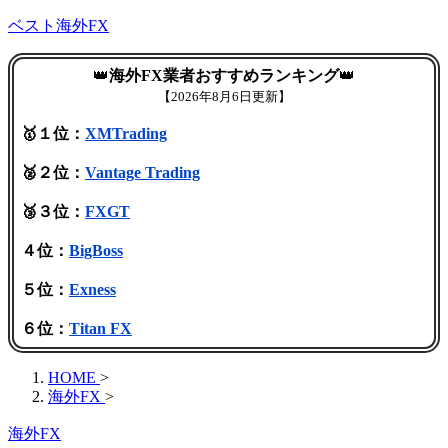
ベスト海外FX
👑
海外FX業者おすすめランキング
👑
【
2026年8月6日更新】
🥇１位：
XMTrading
🥈２位：
Vantage Trading
🥉３位：
FXGT
４位：
BigBoss
５位：
Exness
６位：
Titan FX
HOME
>
海外FX
>
海外FX