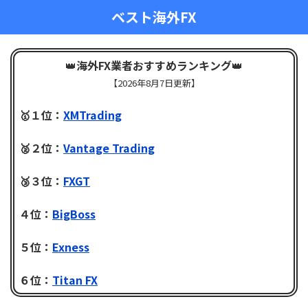
ベスト海外FX
👑
海外FX業者おすすめランキング
👑
【
2026年8月7日更新】
🥇１位：
XMTrading
🥈２位：
Vantage Trading
🥉３位：
FXGT
４位：
BigBoss
５位：
Exness
６位：
Titan FX