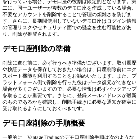
を行っている場合、デモ口座の役割は限定的となります。第
二に、同一ユーザーが複数のデモ口座を作成している場合、
不要なアカウントを削除することで管理の煩雑さを防げま
す。さらに、長期間使用していないデモ口座はログイン情報
の管理リスクやセキュリティ面での懸念を生む可能性があ
り、削除が推奨されます。
デモ口座削除の準備
削除に進む前に、必ず行うべき準備がございます。取引履歴
や検証データを保存しておきたい場合は、口座削除前にエク
スポート機能を利用することをお勧めいたします。また、プ
ラットフォーム側で削除を行った後はデータ復元ができない
場合が多くございますので、必要な情報は必ずバックアップ
を取ることが重要です。さらに、登録メールアドレスが最新
のものであるかを確認し、削除手続きに必要な通知が確実に
受け取れるようにしておくべきです。
デモ口座削除の手順概要
一般的に、Vantage Tradingのデモ口座削除手順は次のような