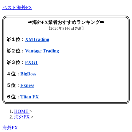
ベスト海外FX
👑
海外FX業者おすすめランキング
👑
【
2026年8月6日更新】
🥇１位：
XMTrading
🥈２位：
Vantage Trading
🥉３位：
FXGT
４位：
BigBoss
５位：
Exness
６位：
Titan FX
HOME
>
海外FX
>
海外FX