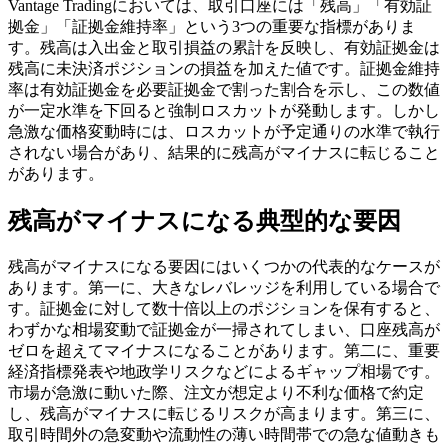
Vantage Tradingにおいては、取引口座には「残高」「有効証
拠金」「証拠金維持率」という3つの重要な指標がありま
す。残高は入出金と取引損益の累計を反映し、有効証拠金は
残高に未決済ポジションの損益を加えた値です。証拠金維持
率は有効証拠金を必要証拠金で割った割合を示し、この数値
が一定水準を下回ると強制ロスカットが発動します。しかし
急激な価格変動時には、ロスカットが予定通りの水準で執行
されない場合があり、結果的に残高がマイナスに転じること
があります。
残高がマイナスになる典型的な要因
残高がマイナスになる要因にはいくつかの代表的なケースが
あります。第一に、大きなレバレッジを利用している場合で
す。証拠金に対して数十倍以上のポジションを保有すると、
わずかな相場変動で証拠金が一掃されてしまい、口座残高が
ゼロを超えてマイナスになることがあります。第二に、重要
経済指標発表や地政学リスクなどによるギャップ相場です。
市場が急激に動いた際、注文が想定より不利な価格で約定
し、残高がマイナスに転じるリスクが高まります。第三に、
取引時間外の急変動や流動性の薄い時間帯での急な値動きも