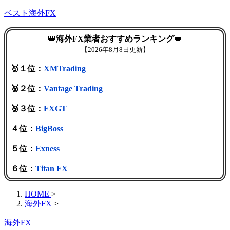
ベスト海外FX
👑
海外FX業者おすすめランキング
👑
【
2026年8月8日更新】
🥇１位：
XMTrading
🥈２位：
Vantage Trading
🥉３位：
FXGT
４位：
BigBoss
５位：
Exness
６位：
Titan FX
HOME
>
海外FX
>
海外FX