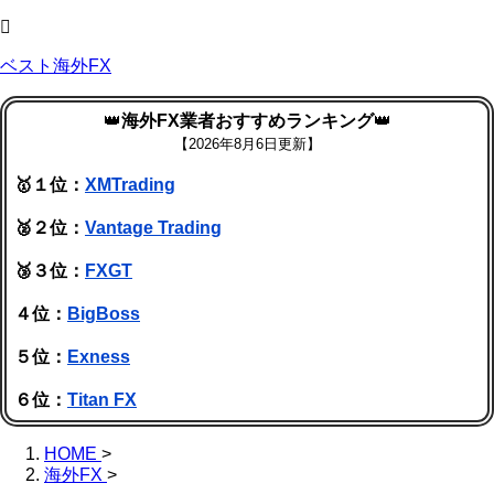
ベスト海外FX
👑
海外FX業者おすすめランキング
👑
【
2026年8月6日更新】
🥇１位：
XMTrading
🥈２位：
Vantage Trading
🥉３位：
FXGT
４位：
BigBoss
５位：
Exness
６位：
Titan FX
HOME
>
海外FX
>