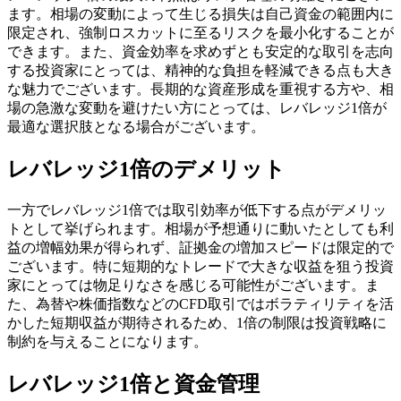
ます。相場の変動によって生じる損失は自己資金の範囲内に
限定され、強制ロスカットに至るリスクを最小化することが
できます。また、資金効率を求めずとも安定的な取引を志向
する投資家にとっては、精神的な負担を軽減できる点も大き
な魅力でございます。長期的な資産形成を重視する方や、相
場の急激な変動を避けたい方にとっては、レバレッジ1倍が
最適な選択肢となる場合がございます。
レバレッジ1倍のデメリット
一方でレバレッジ1倍では取引効率が低下する点がデメリッ
トとして挙げられます。相場が予想通りに動いたとしても利
益の増幅効果が得られず、証拠金の増加スピードは限定的で
ございます。特に短期的なトレードで大きな収益を狙う投資
家にとっては物足りなさを感じる可能性がございます。ま
た、為替や株価指数などのCFD取引ではボラティリティを活
かした短期収益が期待されるため、1倍の制限は投資戦略に
制約を与えることになります。
レバレッジ1倍と資金管理