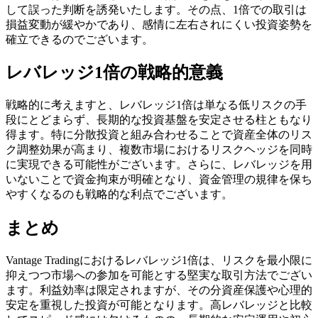
して誤った判断を誘発いたします。その点、1倍での取引は
損益変動が緩やかであり、感情に左右されにくい投資姿勢を
確立できるのでございます。
レバレッジ1倍の戦略的意義
戦略的に考えますと、レバレッジ1倍は単なる低リスクの手
段にとどまらず、長期的な投資基盤を安定させる柱ともなり
得ます。特に分散投資と組み合わせることで資産全体のリス
ク調整効果が高まり、複数市場におけるリスクヘッジを同時
に実現できる可能性がございます。さらに、レバレッジを用
いないことで資金拘束が明確となり、資金管理の規律を保ち
やすくなるのも戦略的な利点でございます。
まとめ
Vantage Tradingにおけるレバレッジ1倍は、リスクを最小限に
抑えつつ市場への参加を可能とする堅実な取引方法でござい
ます。利益効率は限定されますが、その分資産保護や心理的
安定を重視した投資が可能となります。高レバレッジと比較