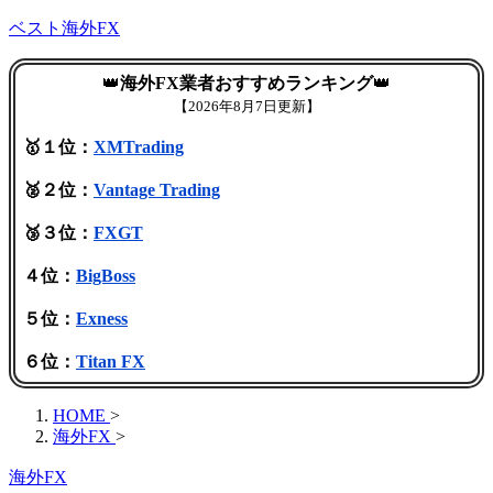
ベスト海外FX
👑
海外FX業者おすすめランキング
👑
【
2026年8月7日更新】
🥇１位：
XMTrading
🥈２位：
Vantage Trading
🥉３位：
FXGT
４位：
BigBoss
５位：
Exness
６位：
Titan FX
HOME
>
海外FX
>
海外FX