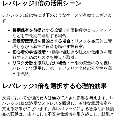
レバレッジ1倍の活用シーン
レバレッジ1倍は特に以下のようなケースで有効でございま
す。
長期保有を前提とする投資
：株価指数やコモディティ
などを中長期で運用する場合。
安定資産形成を目的とする場合
：リスクを徹底的に管
理しながら着実に資産を増やす投資家。
初心者の学習段階
：相場の値動きや注文の仕組みを理
解するためのリスクを抑えた取引。
リスク分散を徹底したい場合
：一部の資金のみを低レ
バレッジで運用し、ポートフォリオ全体の安全性を高
める戦略。
レバレッジ1倍を選択する心理的効果
投資において心理的要因は極めて大きな影響を与えます。レ
バレッジ1倍は過度なストレスを回避し、冷静な意思決定を
支える効果がございます。高レバレッジによる急激な評価損
益の変動は、往々にして不安や焦燥感を引き起こし、結果と