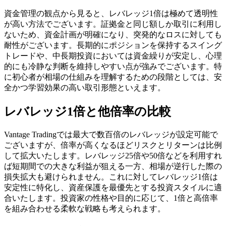
資金管理の観点から見ると、レバレッジ1倍は極めて透明性
が高い方法でございます。証拠金と同じ額しか取引に利用し
ないため、資金計画が明確になり、突発的なロスに対しても
耐性がございます。長期的にポジションを保持するスイング
トレードや、中長期投資においては資金繰りが安定し、心理
的にも冷静な判断を維持しやすい点が強みでございます。特
に初心者が相場の仕組みを理解するための段階としては、安
全かつ学習効果の高い取引形態といえます。
レバレッジ1倍と他倍率の比較
Vantage Tradingでは最大で数百倍のレバレッジが設定可能で
ございますが、倍率が高くなるほどリスクとリターンは比例
して拡大いたします。レバレッジ25倍や50倍などを利用すれ
ば短期間での大きな利益が狙える一方、相場が逆行した際の
損失拡大も避けられません。これに対してレバレッジ1倍は
安定性に特化し、資産保護を最優先とする投資スタイルに適
合いたします。投資家の性格や目的に応じて、1倍と高倍率
を組み合わせる柔軟な戦略も考えられます。