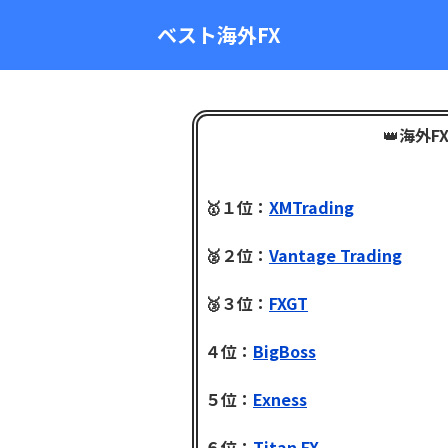
ベスト海外FX
👑
海外F
🥇１位：
XMTrading
🥈２位：
Vantage Trading
🥉３位：
FXGT
４位：
BigBoss
５位：
Exness
６位：
Titan FX