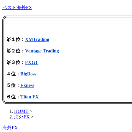
ベスト海外FX
🥇１位：
XMTrading
🥈２位：
Vantage Trading
🥉３位：
FXGT
４位：
BigBoss
５位：
Exness
６位：
Titan FX
HOME
>
海外FX
>
海外FX