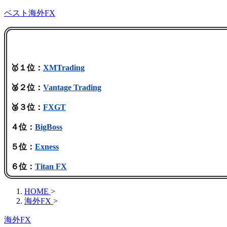
ベスト海外FX
🥇１位：
XMTrading
🥈２位：
Vantage Trading
🥉３位：
FXGT
４位：
BigBoss
５位：
Exness
６位：
Titan FX
HOME
>
海外FX
>
海外FX