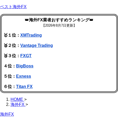
ベスト海外FX
👑
海外FX業者おすすめランキング
👑
【
2026年8月7日更新】
🥇１位：
XMTrading
🥈２位：
Vantage Trading
🥉３位：
FXGT
４位：
BigBoss
５位：
Exness
６位：
Titan FX
HOME
>
海外FX
>
海外FX