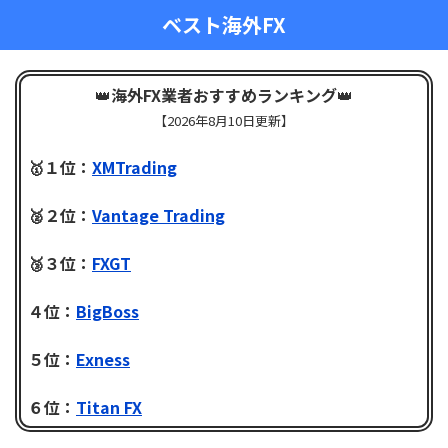
ベスト海外FX
👑
海外FX業者おすすめランキング
👑
【
2026年8月10日更新】
🥇１位：
XMTrading
🥈２位：
Vantage Trading
🥉３位：
FXGT
４位：
BigBoss
５位：
Exness
６位：
Titan FX