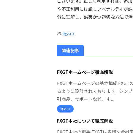
ございます。正しく利用すれば、追加
や不正利用には厳しいペナルティが課
分に理解し、誠実かつ適切な方法で活
-
海外FX
関連記事
FXGTホームページ徹底解説
FXGTホームページの基本構成 FX
るように設計されております。シンプ
引商品、サポートなど、す ...
海外FX
FXGT本社について徹底解説
FXGT本社の概要 FXGTは多様な