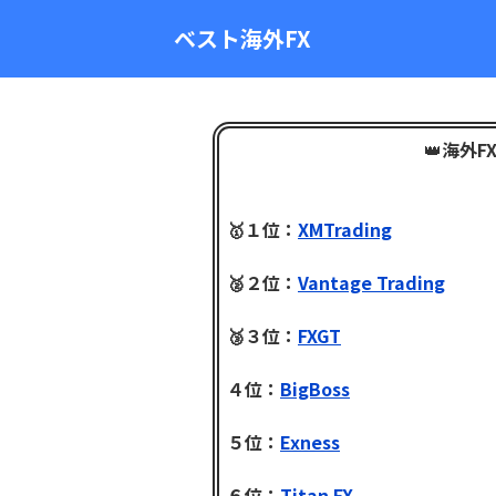
ベスト海外FX
👑
海外F
🥇１位：
XMTrading
🥈２位：
Vantage Trading
🥉３位：
FXGT
４位：
BigBoss
５位：
Exness
６位：
Titan FX