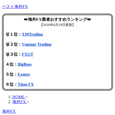
ベスト海外FX
👑
海外FX業者おすすめランキング
👑
【
2026年8月10日更新】
🥇１位：
XMTrading
🥈２位：
Vantage Trading
🥉３位：
FXGT
４位：
BigBoss
５位：
Exness
６位：
Titan FX
HOME
>
海外FX
>
海外FX