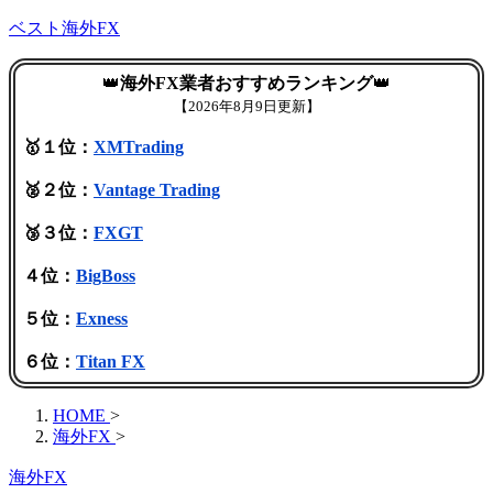
ベスト海外FX
👑
海外FX業者おすすめランキング
👑
【
2026年8月9日更新】
🥇１位：
XMTrading
🥈２位：
Vantage Trading
🥉３位：
FXGT
４位：
BigBoss
５位：
Exness
６位：
Titan FX
HOME
>
海外FX
>
海外FX