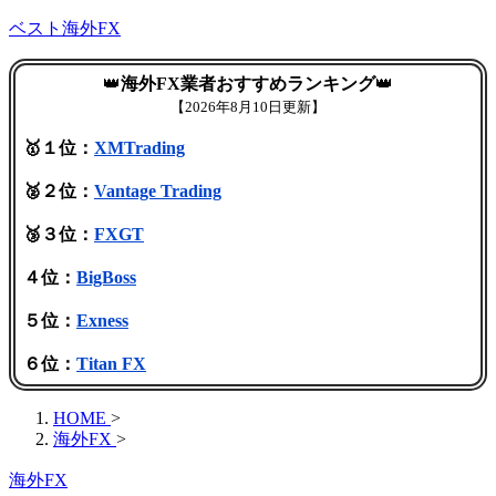
ベスト海外FX
👑
海外FX業者おすすめランキング
👑
【
2026年8月10日更新】
🥇１位：
XMTrading
🥈２位：
Vantage Trading
🥉３位：
FXGT
４位：
BigBoss
５位：
Exness
６位：
Titan FX
HOME
>
海外FX
>
海外FX