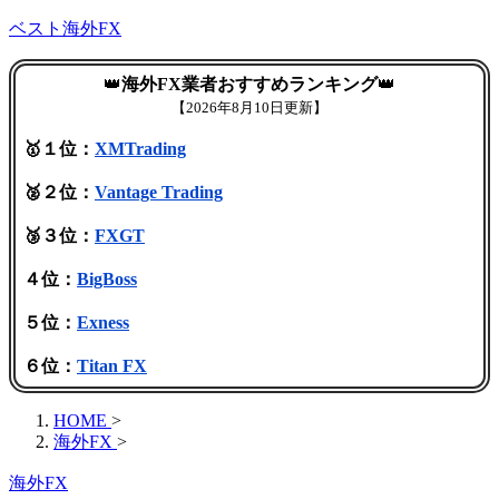
ベスト海外FX
👑
海外FX業者おすすめランキング
👑
【
2026年8月10日更新】
🥇１位：
XMTrading
🥈２位：
Vantage Trading
🥉３位：
FXGT
４位：
BigBoss
５位：
Exness
６位：
Titan FX
HOME
>
海外FX
>
海外FX