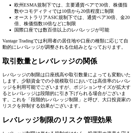
欧州ESMA規制下では、主要通貨ペアで30倍、株価指
数やコモディティでは10倍から20倍程度に制限
オーストラリアASIC規制下では、通貨ペア30倍、金20
倍、株価指数10倍などに制限
国際口座では数百倍以上のレバレッジが可能
Vantage Tradingでは利用者の居住地や口座の種類に応じて自
動的にレバレッジが調整される仕組みとなっております。
取引数量とレバレッジの関係
レバレッジの制限は口座残高や取引数量によっても変動いた
します。少額資金での小規模取引においては高倍率のレバレ
ッジを利用可能でございますが、ポジションサイズが拡大す
るとレバレッジは段階的に引き下げられる場合がございま
す。これを「段階的レバレッジ制限」と呼び、大口投資家の
リスクを抑制する効果がございます。
レバレッジ制限のリスク管理効果