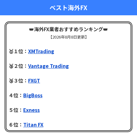
ベスト海外FX
👑
海外FX業者おすすめランキング
👑
【
2026年8月8日更新】
🥇１位：
XMTrading
🥈２位：
Vantage Trading
🥉３位：
FXGT
４位：
BigBoss
５位：
Exness
６位：
Titan FX