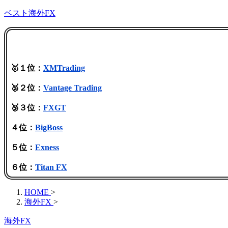
ベスト海外FX
🥇１位：
XMTrading
🥈２位：
Vantage Trading
🥉３位：
FXGT
４位：
BigBoss
５位：
Exness
６位：
Titan FX
HOME
>
海外FX
>
海外FX