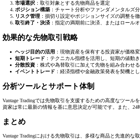
市場選択
：取引対象とする先物商品を選定
ポジション構築
：チャート分析やファンダメンタルズ分
リスク管理
：損切り設定やポジションサイズの調整を徹
取引終了・決済
：指定の満期前に決済、またはロールオ
効果的な先物取引戦略
ヘッジ目的の活用
：現物資産を保有する投資家が価格変
短期トレード
：テクニカル指標を活用し、短期の値動き
分散投資
：株式や為替取引に加えて先物を組み合わせる
イベントトレード
：経済指標や金融政策発表を契機とし
分析ツールとサポート体制
Vantage Tradingでは先物取引を支援するための高度
資家は常に最新の情報を基に意思決定が可能です。また、2
まとめ
Vantage Tradingにおける先物取引は、多様な商品