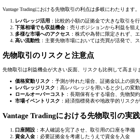
Vantage Tradingにおける先物取引の利点は多岐にわたります。
レバレッジ活用
：比較的小額の証拠金で大きな取引を行
下落相場でも収益機会
：売りポジションから利益を狙え
多様な市場へのアクセス
：株式や為替に限定されず、エ
高い流動性
：主要先物市場においては売買が活発で、ス
先物取引のリスクと注意点
先物取引は利益機会が大きい反面、リスクも比例して高まります。V
価格変動リスク
：予測が外れた場合、証拠金以上の損失
レバレッジリスク
：高レバレッジを用いると少しの変動
ロールオーバーコスト
：長期保有をする場合、先物契約
市場イベントリスク
：経済指標発表や地政学的リスクが
Vantage Tradingにおける先物取引の
口座開設
：本人確認を完了させ、取引用の口座を準備
資金入金
：必要証拠金を考慮したうえで資金を入金