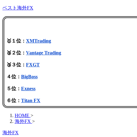
ベスト海外FX
🥇１位：
XMTrading
🥈２位：
Vantage Trading
🥉３位：
FXGT
４位：
BigBoss
５位：
Exness
６位：
Titan FX
HOME
>
海外FX
>
海外FX