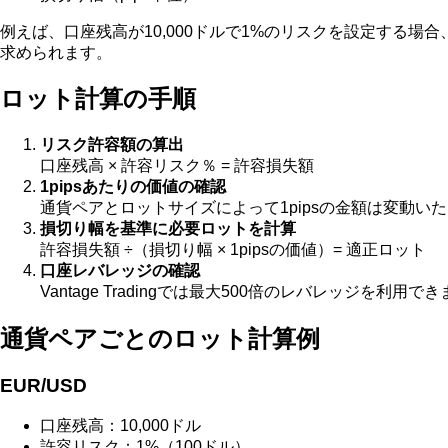
例えば、口座残高が10,000ドルで1%のリスクを設定する場
求められます。
ロット計算の手順
リスク許容額の算出
口座残高 × 許容リスク％ = 許容損失額
1pipsあたりの価値の確認
通貨ペアとロットサイズによって1pipsの金額は変動いたし
損切り幅を基準に必要ロットを計算
許容損失額 ÷（損切り幅 × 1pipsの価値）= 適正ロット
口座レバレッジの確認
Vantage Tradingでは最大500倍のレバレッジ
通貨ペアごとのロット計算例
EUR/USD
口座残高：10,000ドル
許容リスク：1%（100ドル）