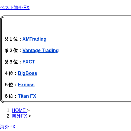
ベスト海外FX
🥇１位：
XMTrading
🥈２位：
Vantage Trading
🥉３位：
FXGT
４位：
BigBoss
５位：
Exness
６位：
Titan FX
HOME
>
海外FX
>
海外FX