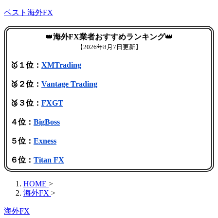
ベスト海外FX
👑
海外FX業者おすすめランキング
👑
【
2026年8月7日更新】
🥇１位：
XMTrading
🥈２位：
Vantage Trading
🥉３位：
FXGT
４位：
BigBoss
５位：
Exness
６位：
Titan FX
HOME
>
海外FX
>
海外FX