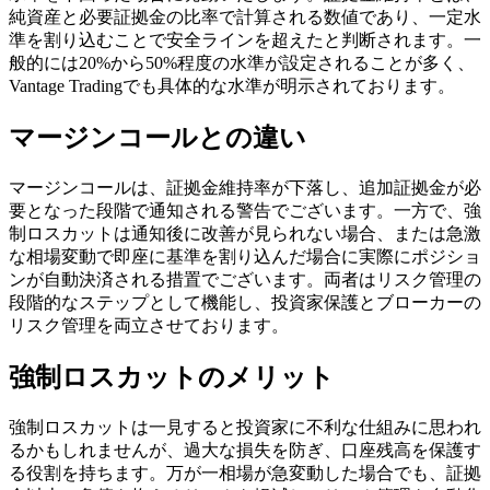
純資産と必要証拠金の比率で計算される数値であり、一定水
準を割り込むことで安全ラインを超えたと判断されます。一
般的には20%から50%程度の水準が設定されることが多く、
Vantage Tradingでも具体的な水準が明示されております。
マージンコールとの違い
マージンコールは、証拠金維持率が下落し、追加証拠金が必
要となった段階で通知される警告でございます。一方で、強
制ロスカットは通知後に改善が見られない場合、または急激
な相場変動で即座に基準を割り込んだ場合に実際にポジショ
ンが自動決済される措置でございます。両者はリスク管理の
段階的なステップとして機能し、投資家保護とブローカーの
リスク管理を両立させております。
強制ロスカットのメリット
強制ロスカットは一見すると投資家に不利な仕組みに思われ
るかもしれませんが、過大な損失を防ぎ、口座残高を保護す
る役割を持ちます。万が一相場が急変動した場合でも、証拠