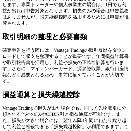
します。専業トレーダーや個人事業主の場合は、1円でも利
益が出れば申告対象となります。損失のみの場合は申告義務
はありませんが、損失繰越控除を活用するためには申告が推
奨されます。
取引明細の整理と必要書類
確定申告を行う際には、Vantage Tradingの取引履歴をダウン
ロードして収支を整理することが重要です。年間損益計算書
や取引報告書を活用し、利益や損失の正確な計算を行いま
す。さらに、マイナンバーカード、源泉徴収票、銀行口座情
報なども必要となるため、事前に揃えておくことが大切で
す。
損益通算と損失繰越控除
Vantage Tradingで損失が出た場合でも、同じく先物取引に分
類される他社のFXやCFD取引と損益通算が可能です。ま
た、損失が大きい場合には、翌年以降3年間にわたり繰り越
して利益と相殺できる「損失繰越控除」が利用できます。こ