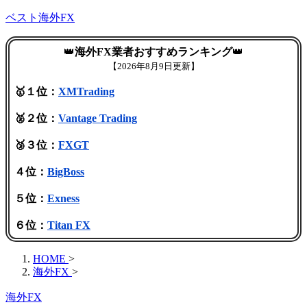
ベスト海外FX
👑
海外FX業者おすすめランキング
👑
【
2026年8月9日更新】
🥇１位：
XMTrading
🥈２位：
Vantage Trading
🥉３位：
FXGT
４位：
BigBoss
５位：
Exness
６位：
Titan FX
HOME
>
海外FX
>
海外FX