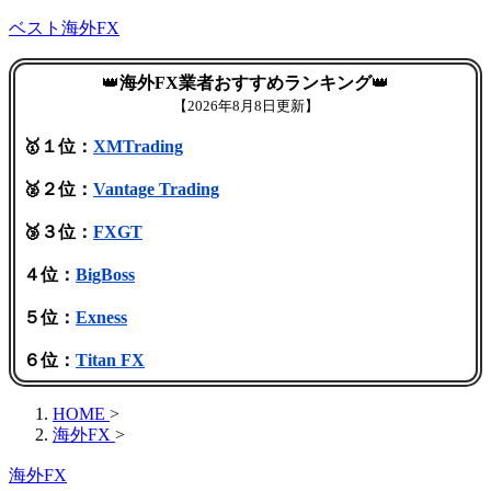
ベスト海外FX
👑
海外FX業者おすすめランキング
👑
【
2026年8月8日更新】
🥇１位：
XMTrading
🥈２位：
Vantage Trading
🥉３位：
FXGT
４位：
BigBoss
５位：
Exness
６位：
Titan FX
HOME
>
海外FX
>
海外FX