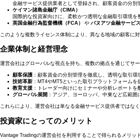
金融サービス提供業者として登録され、顧客資金の分別
ケイマン諸島金融庁（CIMA）
国際的な投資家向けに、柔軟かつ透明な金融取引環境を
英国金融行為監督機構（FCA）
や
バヌアツ金融サービス
このような複数ライセンス体制により、異なる地域の顧客に対
企業体制と経営理念
運営会社はグローバルな視点を持ち、複数の拠点を通じてサー
顧客保護
：顧客資金の分別管理を徹底し、透明な取引環
技術革新
：MT4やMT5といった取引プラットフォーム
教育支援
：トレーダー向けにセミナーや分析レポートを
グローバル展開
：アジア、ヨーロッパ、中東など広範囲
これらにより、運営会社は単なる金融サービス提供者ではなく
投資家にとってのメリット
Vantage Tradingの運営会社を利用することで得られるメ