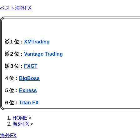
ベスト海外FX
🥇１位：
XMTrading
🥈２位：
Vantage Trading
🥉３位：
FXGT
４位：
BigBoss
５位：
Exness
６位：
Titan FX
HOME
>
海外FX
>
海外FX