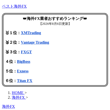
ベスト海外FX
👑
海外FX業者おすすめランキング
👑
【
2026年8月6日更新】
🥇１位：
XMTrading
🥈２位：
Vantage Trading
🥉３位：
FXGT
４位：
BigBoss
５位：
Exness
６位：
Titan FX
HOME
>
海外FX
>
海外FX