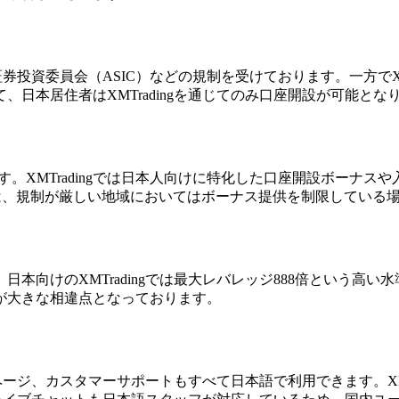
券投資委員会（ASIC）などの規制を受けております。一方でXM
日本居住者はXMTradingを通じてのみ口座開設が可能とな
います。XMTradingでは日本人向けに特化した口座開設ボー
は、規制が厳しい地域においてはボーナス提供を制限している
本向けのXMTradingでは最大レバレッジ888倍という高
点が大きな相違点となっております。
会員ページ、カスタマーサポートもすべて日本語で利用できます