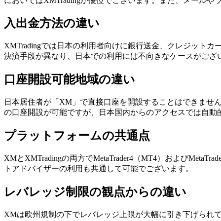
においてはXMTradingが優位でございます。また、メー
入出金方法の違い
XMTradingでは日本の利用者向けに銀行送金、クレジッ
決済手段が異なり、日本での利用には不向きなケースがございま
口座開設可能地域の違い
日本居住者が「XM」で直接口座を開設することはできません。
の口座開設が可能ですが、日本国内からのアクセスでは自動的に
プラットフォームの共通点
XMとXMTradingの両方でMetaTrader4（MT4）お
トアドバイザーの利用も共通して可能でございます。
レバレッジ制限の観点からの違い
XMは欧州規制の下でレバレッジ上限が大幅に引き下げられてお