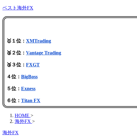
ベスト海外FX
🥇１位：
XMTrading
🥈２位：
Vantage Trading
🥉３位：
FXGT
４位：
BigBoss
５位：
Exness
６位：
Titan FX
HOME
>
海外FX
>
海外FX