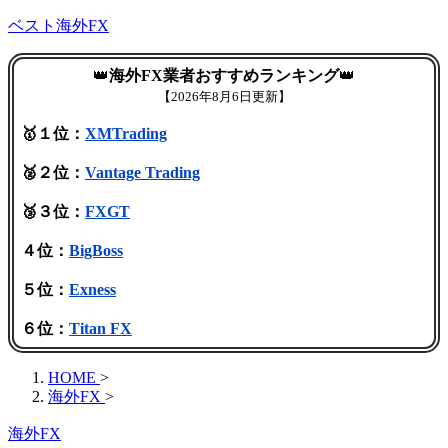
ベスト海外FX
👑
海外FX業者おすすめランキング
👑
【
2026年8月6日更新】
🥇１位：
XMTrading
🥈２位：
Vantage Trading
🥉３位：
FXGT
４位：
BigBoss
５位：
Exness
６位：
Titan FX
HOME
>
海外FX
>
海外FX