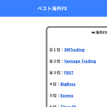
ベスト海外FX
👑
海外F
🥇１位：
XMTrading
🥈２位：
Vantage Trading
🥉３位：
FXGT
４位：
BigBoss
５位：
Exness
６位：
Titan FX