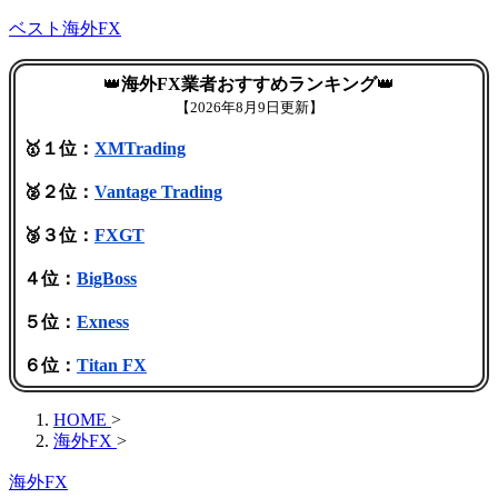
ベスト海外FX
👑
海外FX業者おすすめランキング
👑
【
2026年8月9日更新】
🥇１位：
XMTrading
🥈２位：
Vantage Trading
🥉３位：
FXGT
４位：
BigBoss
５位：
Exness
６位：
Titan FX
HOME
>
海外FX
>
海外FX