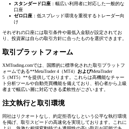
スタンダード口座
：幅広い利用者に対応した一般的な
口座
ゼロ口座
：低スプレッド環境を重視するトレーダー向
け
それぞれの口座には取引条件や最低入金額が設定されてお
り、投資家は自らの取引方針に合ったものを選択できます。
取引プラットフォーム
XMTrading.comでは、国際的に標準化された取引プラットフ
ォームである**MetaTrader 4（MT4）
および
MetaTrader
5（MT5）**を提供しております。これらは高機能なチャー
ト分析ツールや自動売買機能を備えており、初心者から上級
者まで幅広い層に対応できる柔軟性がございます。
注文執行と取引環境
同社はリクオートなし、約定拒否なしという公平な執行環境
を掲げ、取引スピードの高速化を実現しております。これに
より、急激な相場変動時でも透明性の高い取引が可能であ