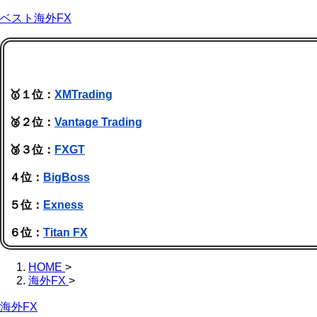
ベスト海外FX
🥇１位：
XMTrading
🥈２位：
Vantage Trading
🥉３位：
FXGT
４位：
BigBoss
５位：
Exness
６位：
Titan FX
HOME
>
海外FX
>
海外FX