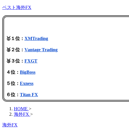
ベスト海外FX
🥇１位：
XMTrading
🥈２位：
Vantage Trading
🥉３位：
FXGT
４位：
BigBoss
５位：
Exness
６位：
Titan FX
HOME
>
海外FX
>
海外FX