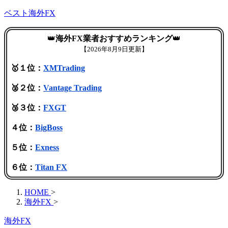
ベスト海外FX
👑
海外FX業者おすすめランキング
👑
【
2026年8月9日更新】
🥇１位：
XMTrading
🥈２位：
Vantage Trading
🥉３位：
FXGT
４位：
BigBoss
５位：
Exness
６位：
Titan FX
HOME
>
海外FX
>
海外FX