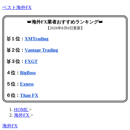
ベスト海外FX
👑
海外FX業者おすすめランキング
👑
【
2026年8月6日更新】
🥇１位：
XMTrading
🥈２位：
Vantage Trading
🥉３位：
FXGT
４位：
BigBoss
５位：
Exness
６位：
Titan FX
HOME
>
海外FX
>
海外FX