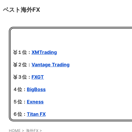
ベスト海外FX
🥇１位：
XMTrading
🥈２位：
Vantage Trading
🥉３位：
FXGT
４位：
BigBoss
５位：
Exness
６位：
Titan FX
HOME
>
海外FX
>