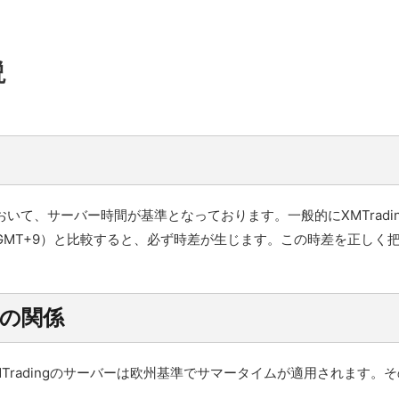
説
は
5において、サーバー時間が基準となっております。一般的にXMTrad
：GMT+9）と比較すると、必ず時差が生じます。この時差を正し
間の関係
MTradingのサーバーは欧州基準でサマータイムが適用されます