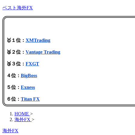
ベスト海外FX
🥇１位：
XMTrading
🥈２位：
Vantage Trading
🥉３位：
FXGT
４位：
BigBoss
５位：
Exness
６位：
Titan FX
HOME
>
海外FX
>
海外FX