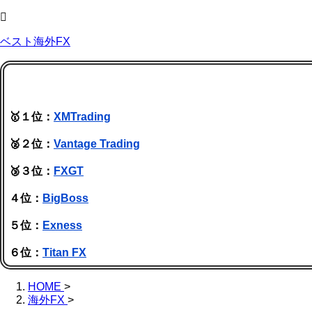
ベスト海外FX
🥇１位：
XMTrading
🥈２位：
Vantage Trading
🥉３位：
FXGT
４位：
BigBoss
５位：
Exness
６位：
Titan FX
HOME
>
海外FX
>