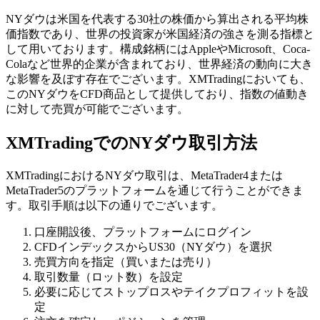
NYダウは米国を代表する30社の株価から算出される平均株
価指数であり、世界の投資家が米国経済の強さを測る指標と
して用いております。構成銘柄にはAppleやMicrosoft、Coca-
Colaなど世界的企業が含まれており、世界経済の動向に大き
な影響を及ぼす存在でございます。XMTradingにおいても、
このNYダウをCFD商品として提供しており、指数の値動き
に対して売買が可能でございます。
XMTradingでのNYダウ取引方法
XMTradingにおけるNYダウ取引は、MetaTrader4または
MetaTrader5のプラットフォームを通じて行うことができま
す。取引手順は以下の通りでございます。
口座開設後、プラットフォームにログイン
CFDインデックスからUS30（NYダウ）を選択
売買方向を指定（買いまたは売り）
取引数量（ロット数）を設定
必要に応じてストップロスやテイクプロフィットを設
定