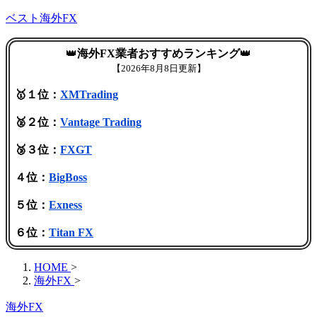
ベスト海外FX
👑
海外FX業者おすすめランキング
👑
【
2026年8月8日更新】
🥇１位：
XMTrading
🥈２位：
Vantage Trading
🥉３位：
FXGT
４位：
BigBoss
５位：
Exness
６位：
Titan FX
HOME
>
海外FX
>
海外FX