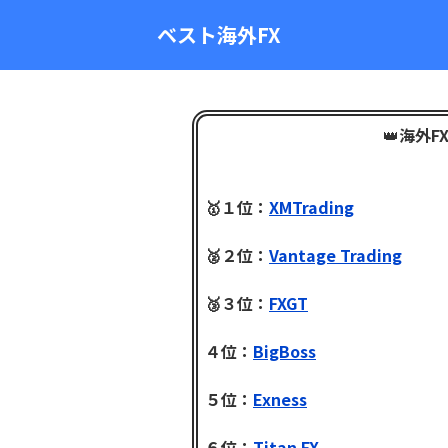
ベスト海外FX
👑
海外F
🥇１位：
XMTrading
🥈２位：
Vantage Trading
🥉３位：
FXGT
４位：
BigBoss
５位：
Exness
６位：
Titan FX