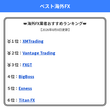
ベスト海外FX
👑
海外FX業者おすすめランキング
👑
【
2026年8月8日更新】
🥇１位：
XMTrading
🥈２位：
Vantage Trading
🥉３位：
FXGT
４位：
BigBoss
５位：
Exness
６位：
Titan FX