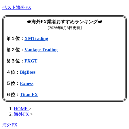
ベスト海外FX
👑
海外FX業者おすすめランキング
👑
【
2026年8月8日更新】
🥇１位：
XMTrading
🥈２位：
Vantage Trading
🥉３位：
FXGT
４位：
BigBoss
５位：
Exness
６位：
Titan FX
HOME
>
海外FX
>
海外FX