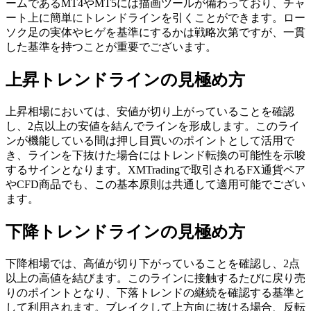
ームであるMT4やMT5には描画ツールが備わっており、チャ
ート上に簡単にトレンドラインを引くことができます。ロー
ソク足の実体やヒゲを基準にするかは戦略次第ですが、一貫
した基準を持つことが重要でございます。
上昇トレンドラインの見極め方
上昇相場においては、安値が切り上がっていることを確認
し、2点以上の安値を結んでラインを形成します。このライ
ンが機能している間は押し目買いのポイントとして活用で
き、ラインを下抜けた場合にはトレンド転換の可能性を示唆
するサインとなります。XMTradingで取引されるFX通貨ペア
やCFD商品でも、この基本原則は共通して適用可能でござい
ます。
下降トレンドラインの見極め方
下降相場では、高値が切り下がっていることを確認し、2点
以上の高値を結びます。このラインに接触するたびに戻り売
りのポイントとなり、下落トレンドの継続を確認する基準と
して利用されます。ブレイクして上方向に抜ける場合、反転