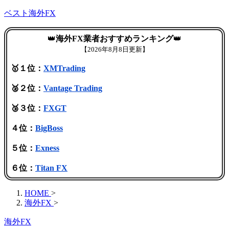
ベスト海外FX
👑
海外FX業者おすすめランキング
👑
【
2026年8月8日更新】
🥇１位：
XMTrading
🥈２位：
Vantage Trading
🥉３位：
FXGT
４位：
BigBoss
５位：
Exness
６位：
Titan FX
HOME
>
海外FX
>
海外FX