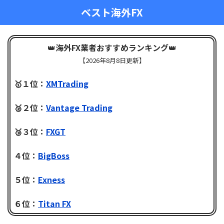
ベスト海外FX
👑
海外FX業者おすすめランキング
👑
【
2026年8月8日更新】
🥇１位：
XMTrading
🥈２位：
Vantage Trading
🥉３位：
FXGT
４位：
BigBoss
５位：
Exness
６位：
Titan FX