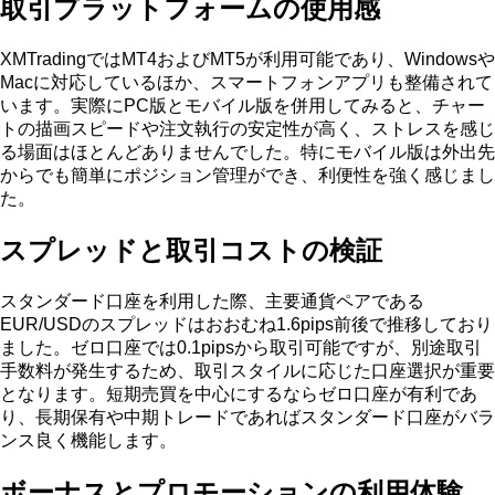
取引プラットフォームの使用感
XMTradingではMT4およびMT5が利用可能であり、Windowsや
Macに対応しているほか、スマートフォンアプリも整備されて
います。実際にPC版とモバイル版を併用してみると、チャー
トの描画スピードや注文執行の安定性が高く、ストレスを感じ
る場面はほとんどありませんでした。特にモバイル版は外出先
からでも簡単にポジション管理ができ、利便性を強く感じまし
た。
スプレッドと取引コストの検証
スタンダード口座を利用した際、主要通貨ペアである
EUR/USDのスプレッドはおおむね1.6pips前後で推移しており
ました。ゼロ口座では0.1pipsから取引可能ですが、別途取引
手数料が発生するため、取引スタイルに応じた口座選択が重要
となります。短期売買を中心にするならゼロ口座が有利であ
り、長期保有や中期トレードであればスタンダード口座がバラ
ンス良く機能します。
ボーナスとプロモーションの利用体験