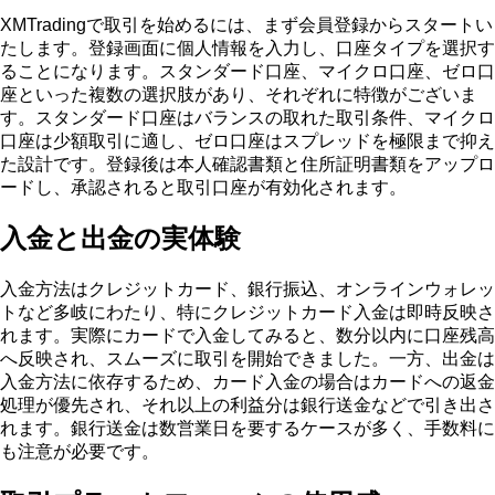
XMTradingで取引を始めるには、まず会員登録からスタートい
たします。登録画面に個人情報を入力し、口座タイプを選択す
ることになります。スタンダード口座、マイクロ口座、ゼロ口
座といった複数の選択肢があり、それぞれに特徴がございま
す。スタンダード口座はバランスの取れた取引条件、マイクロ
口座は少額取引に適し、ゼロ口座はスプレッドを極限まで抑え
た設計です。登録後は本人確認書類と住所証明書類をアップロ
ードし、承認されると取引口座が有効化されます。
入金と出金の実体験
入金方法はクレジットカード、銀行振込、オンラインウォレッ
トなど多岐にわたり、特にクレジットカード入金は即時反映さ
れます。実際にカードで入金してみると、数分以内に口座残高
へ反映され、スムーズに取引を開始できました。一方、出金は
入金方法に依存するため、カード入金の場合はカードへの返金
処理が優先され、それ以上の利益分は銀行送金などで引き出さ
れます。銀行送金は数営業日を要するケースが多く、手数料に
も注意が必要です。