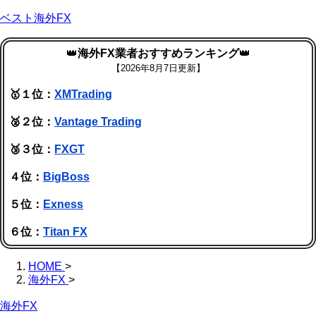
ベスト海外FX
👑
海外FX業者おすすめランキング
👑
【
2026年8月7日更新】
🥇１位：
XMTrading
🥈２位：
Vantage Trading
🥉３位：
FXGT
４位：
BigBoss
５位：
Exness
６位：
Titan FX
HOME
>
海外FX
>
海外FX