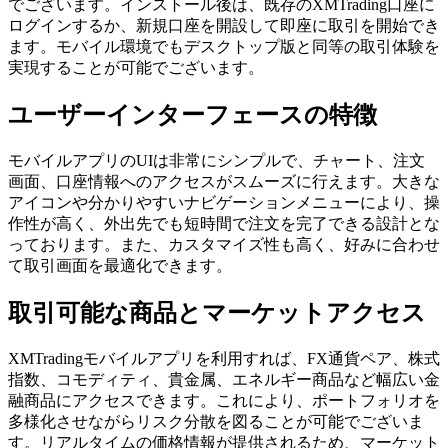
でございます。インストール後は、既存のXMTrading口座に
ログインするか、新規口座を開設して即座に取引を開始でき
ます。モバイル環境でもデスクトップ版と同等の取引体験を
実現することが可能でございます。
ユーザーインターフェースの特徴
モバイルアプリのUIは非常にシンプルで、チャート、注文
画面、口座情報へのアクセスがスムーズに行えます。大きな
アイコンや分かりやすいナビゲーションメニューにより、操
作性が高く、外出先でも短時間で注文を完了できる設計とな
っております。また、カスタマイズ性も高く、好みに合わせ
て取引画面を最適化できます。
取引可能な商品とマーケットアクセス
XMTradingモバイルアプリを利用すれば、FX通貨ペア、株式
指数、コモディティ、貴金属、エネルギー商品など幅広い金
融商品にアクセスできます。これにより、ポートフォリオを
多様化させながらリスク分散を図ることが可能でございま
す。リアルタイムの価格情報が提供されるため、マーケット