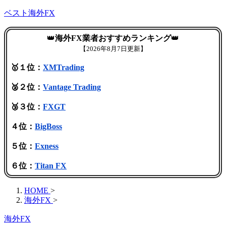
ベスト海外FX
👑
海外FX業者おすすめランキング
👑
【
2026年8月7日更新】
🥇１位：
XMTrading
🥈２位：
Vantage Trading
🥉３位：
FXGT
４位：
BigBoss
５位：
Exness
６位：
Titan FX
HOME
>
海外FX
>
海外FX